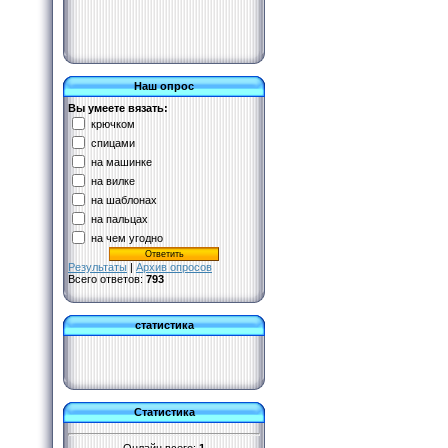
Наш опрос
Вы умеете вязать:
крючком
спицами
на машинке
на вилке
на шаблонах
на пальцах
на чем угодно
Результаты
|
Архив опросов
Всего ответов:
793
статистика
Статистика
Онлайн всего:
1