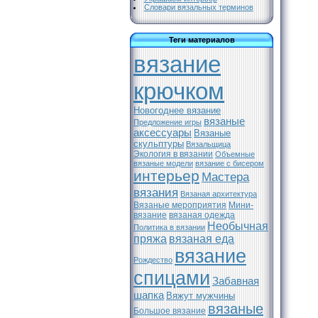
Словари вязальных терминов
Теги материалов
вязание
крючком
Новогоднее вязание
вязаные
Предложение игры
аксессуары
Вязаные
скульптуры
Вязальщица
Экология в вязании
Объемные
вязаные модели
вязание с бисером
интерьер
Мастера
вязания
Вязаная архитектура
Вязаные мероприятия
Мини-
вязание
вязаная одежда
Необычная
Политика в вязании
пряжа
вязаная еда
вязание
Рождество
спицами
Забавная
шапка
Вяжут мужчины
вязаные
Большое вязание